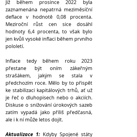
Již během prosince 2022 byla 
zaznamenána nepatrná meziměsíční 
deflace v hodnotě 0,08 procenta. 
Meziroční růst cen sice dosáhl 
hodnoty 6,4 procenta, to však bylo 
jen kvůli vysoké inflaci během prvního 
pololetí.
Inflace tedy během roku 2023 
přestane být oním zákeřným 
strašákem, jakým se stala v 
předchozím roce. Mělo by to přispět 
ke stabilizaci kapitálových trhů, ať už 
je řeč o dluhopisech nebo o akciích. 
Diskuse o snižování úrokových sazeb 
zatím vypadá jako příliš předčasná, 
ale i k ní může letos dojít.
Aktualizace 1:
 Kdyby Spojené státy 