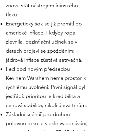
znovu stát nástrojem íránského
tlaku.
Energetický šok se již promítl do
americké inflace. I kdyby ropa
zlevnila, dezinflační účinek se v
datech projeví se zpožděním;
jádrová inflace zůstává setrvačná.
Fed pod novým předsedou
Kevinem Warshem nemá prostor k
rychlému uvolnění. První signál byl
jestřábí: prioritou je kredibilita a
cenová stabilita, nikoli úleva trhům.
Základní scénář pro druhou
polovinu roku je vleklé vyjednávání,