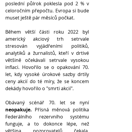
poslední půlrok poklesla pod 2 % v 
celoročním přepočtu. Evropa si bude 
muset ještě pár měsíců počkat.
Během větší části roku 2022 byl 
americký akciový trh setrvale 
stresován vyjádřeními politiků, 
analytiků a žurnalistů, kteří v drtivé 
většině očekávali setrvale vysokou 
inflaci. Hovořilo se o opakování 70. 
let, kdy vysoké úrokové sazby drtily 
ceny akcií do té míry, že se koncem 
dekády hovořilo o "smrti akcií".
Obávaný scénář 70. let se nyní 
neopakuje.
 Přísná měnová politika 
Federálního rezervního systému 
funguje, a to dokonce lépe, než 
většina pozorovatelů čekala. 