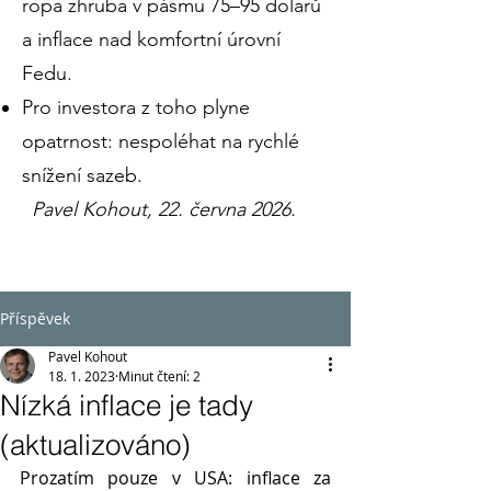
ropa zhruba v pásmu 75–95 dolarů
a inflace nad komfortní úrovní
Fedu.
Pro investora z toho plyne
opatrnost: nespoléhat na rychlé
snížení sazeb.
Pavel Kohout, 22. června 2026.
Příspěvek
Pavel Kohout
18. 1. 2023
Minut čtení: 2
Nízká inflace je tady
(aktualizováno)
Prozatím pouze v USA: inflace za 