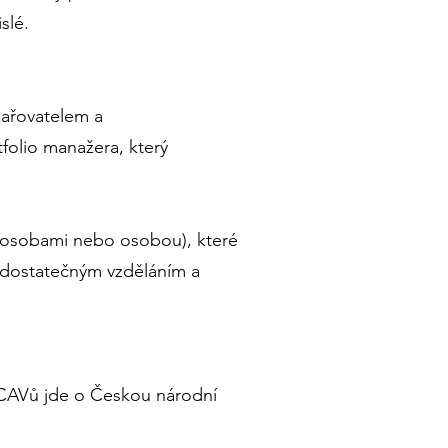
slé.
odařovatelem a
folio manažera, který
a osobami nebo osobou), které
 dostatečným vzděláním a
ICAVů jde o Českou národní