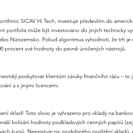
orithmic SICAV Hi Tech, investuje především do americ
portfolia může být investováno do jiných technicky vysp
l nebo Nizozemsko. Pokud algoritmus vyhodnotí, že trh
00 procent své hodnoty do pevně úročených nástrojů.
esmějí poskytovat klientům záruky finančního rázu – to j
vání a s jinými licencemi.
ení vklad! Toto slovo je vyhrazeno pro vklady na bankovní
é obnáší kolísání hodnoty podkladových cenných papírů (z
ových kursů. Neexistuje nic podobného pojištění vkladů, 