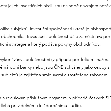
noty jejich investičních akcií jsou na sobě navzájem nezávi
kolika subjektů: investiční společnosti (která je obhosp
 obchodníka. Investiční společnost dále zaměstnává port
iční strategie a který podává pokyny obchodníkovi.
t vykonávány společnostmi (v případě portfolio manažer
ské národní banky nebo jsou ČNB schváleny jako osoby s
 subjektů je zajištěna smlouvami a zastřešena zákonem.
n a regulován příslušným orgánem, v případě českých S
léhá pravidelnému každoročnímu auditu.