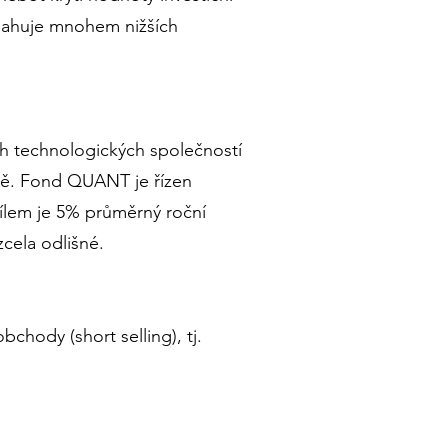
osahuje mnohem nižších
h technologických společností
ě. Fond QUANT je řízen
ílem je 5% průměrný roční
cela odlišné.
chody (short selling), tj.