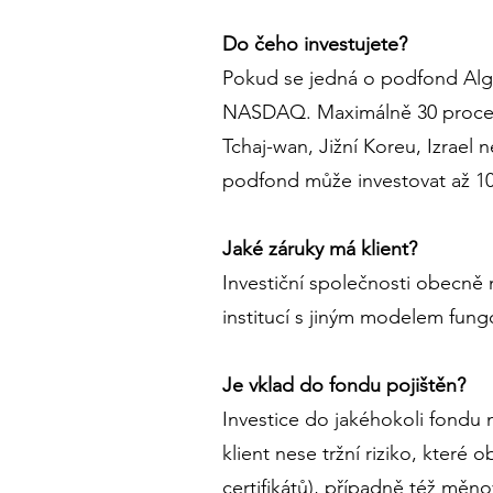
Do čeho investujete?
Pokud se jedná o podfond Alg
NASDAQ. Maximálně 30 procent 
Tchaj-wan, Jižní Koreu, Izrae
podfond může investovat až 1
Jaké záruky má klient?
Investiční společnosti obecně n
institucí s jiným modelem fungo
Je vklad do fondu pojištěn?
Investice do jakéhokoli fondu n
klient nese tržní riziko, kter
certifikátů), případně též měn