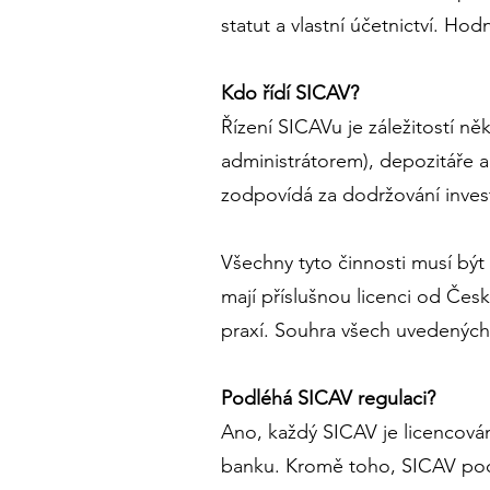
statut a vlastní účetnictví. Hod
Kdo řídí SICAV?
Řízení SICAVu je záležitostí ně
administrátorem), depozitáře a
zodpovídá za dodržování invest
Všechny tyto činnosti musí bý
mají příslušnou licenci od Če
praxí. Souhra všech uvedených
Podléhá SICAV regulaci?
Ano, každý SICAV je licencová
banku. Kromě toho, SICAV pod