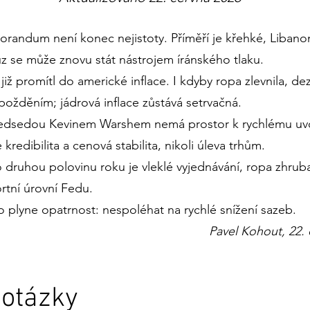
andum není konec nejistoty. Příměří je křehké, Libanon
 se může znovu stát nástrojem íránského tlaku.
již promítl do americké inflace. I kdyby ropa zlevnila, dez
požděním; jádrová inflace zůstává setrvačná.
dsedou Kevinem Warshem nemá prostor k rychlému uvoln
e kredibilita a cenová stabilita, nikoli úleva trhům.
o druhou polovinu roku je vleklé vyjednávání, ropa zhru
rtní úrovní Fedu.
o plyne opatrnost: nespoléhat na rychlé snížení sazeb.
Pavel Kohout,
 otázky