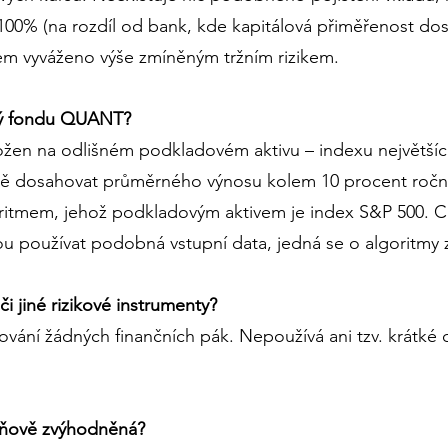
100% (na rozdíl od bank, kde kapitálová přiměřenost d
šem vyváženo výše zmíněným tržním rizikem.
ný fondu QUANT?
ožen na odlišném podkladovém aktivu – indexu největšíc
 dosahovat průměrného výnosu kolem 10 procent ročn
oritmem, jehož podkladovým aktivem je index S&P 500. C
u používat podobná vstupní data, jedná se o algoritmy z
či jiné rizikové instrumenty?
ní žádných finančních pák. Nepoužívá ani tzv. krátké ob
daňově zvýhodněná?