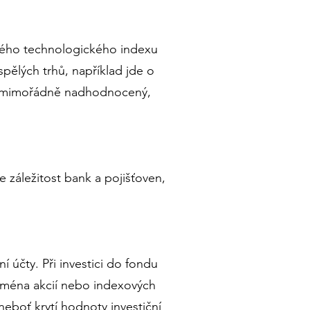
kého technologického indexu
ělých trhů, například jde o
 je mimořádně nadhodnocený,
e záležitost bank a pojišťoven,
 účty. Při investici do fondu
ejména akcií nebo indexových
neboť krytí hodnoty investiční