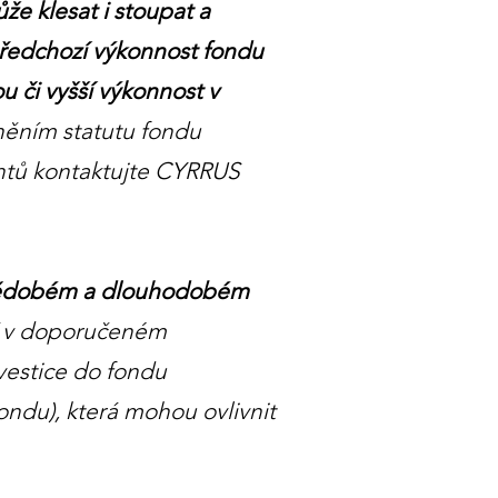
e klesat i stoupat a
předchozí výkonnost fondu
 či vyšší výkonnost v
něním statutu fondu
entů kontaktujte CYRRUS
ednědobém a dlouhodobém
ží v doporučeném
nvestice do fondu
ndu), která mohou ovlivnit