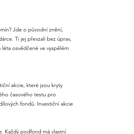
ermín? Jde o původní znění,
ce. Ti jej převzali bez úprav,
á léta osvědčené ve vyspělém
iční akcie, které jsou kryty
etého časového testu pro
lových fondů. Investiční akcie
e. Každý podfond má vlastní