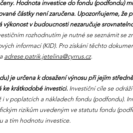
učeny. Hodnota investice do fondu (podfondu) můž
ované částky není zaručena. Upozorňujeme, že 
výkonost v budoucnosti nezaručuje srovnatelnou
vestičním rozhodnutím je nutné se seznámit se z
ových informací (KID). Pro získání těchto dokum
na
adrese
patrik.jetelina@cyrrus.cz
.
ndu) je určena k dosažení výnosu při jejím stř
 ke krátkodobé investici.
Investiční cíle se odrá
ž i v poplatcích a nákladech fondu (podfondu). I
fickým rizikům uvedeným ve statutu fondu (podfo
 a tím hodnotu investice.