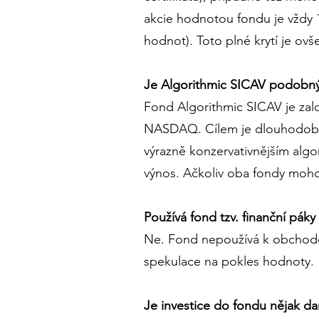
akcie hodnotou fondu je vždy 
hodnot). Toto plné krytí je ov
Je Algorithmic SICAV podob
Fond Algorithmic SICAV je zal
NASDAQ. Cílem je dlouhodobě
výrazně konzervativnějším alg
výnos. Ačkoliv oba fondy moho
Používá fond tzv. finanční páky 
Ne. Fond nepoužívá k obchodová
spekulace na pokles hodnoty.
Je investice do fondu nějak 