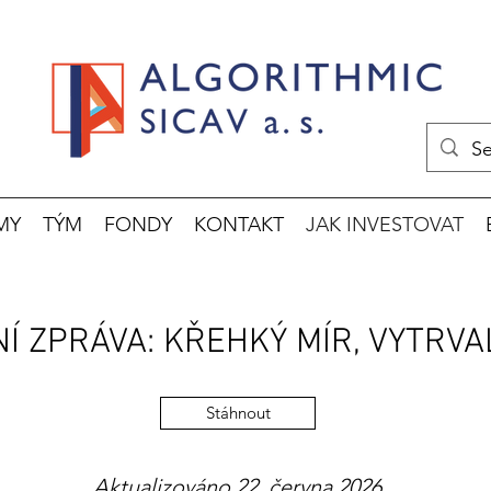
MY
TÝM
FONDY
KONTAKT
JAK INVESTOVAT
Í ZPRÁVA: KŘEHKÝ MÍR, VYTRVA
Stáhnout
Aktualizováno 22. června 2026