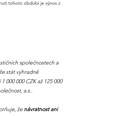
ynutí tohoto období je výnos z
estičních společnostech a
že stát výhradně
zí 1 000 000 CZK až 125 000
lečnost, a.s..
orňuje, že
návratnost ani