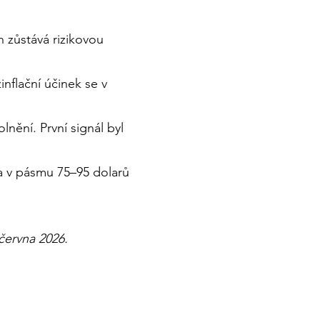
 zůstává rizikovou
inflační účinek se v
ění. První signál byl
ba v pásmu 75–95 dolarů
 22. června 2026.