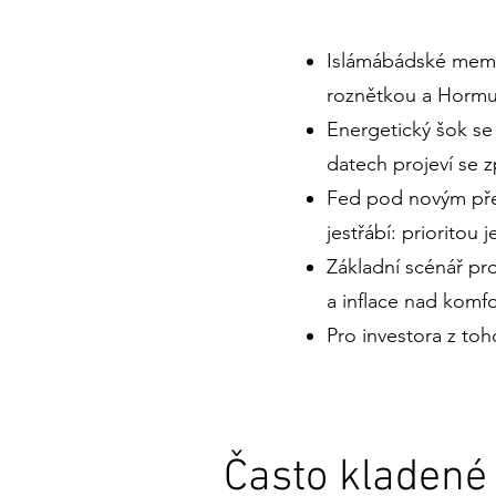
Islámábádské memor
roznětkou a Hormuz
Energetický šok se 
datech projeví se z
Fed pod novým pře
jestřábí: prioritou j
Základní scénář pr
a inflace nad komfo
Pro investora z toh
Často kladené