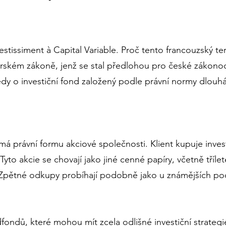
vestissiment à Capital Variable. Proč tento francouzský t
rském zákoně, jenž se stal předlohou pro české zákonodár
edy o investiční fond založený podle právní normy dlouh
 má právní formu akciové společnosti. Klient kupuje invest
Tyto akcie se chovají jako jiné cenné papíry, včetně tříl
Zpětné odkupy probíhají podobně jako u známějších podí
ondů, které mohou mít zcela odlišné investiční strategi