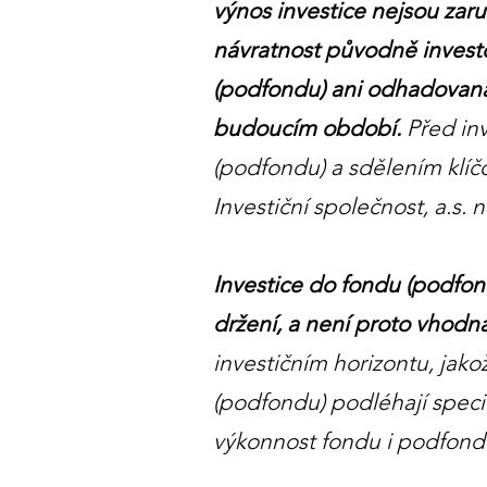
výnos investice nejsou zar
návratnost původně invest
(podfondu) ani odhadovaná 
budoucím období.
Před in
(podfondu) a sdělením klíč
Investiční společnost, a.s. 
Investice do fondu (podfo
držení, a není proto vhodná
investičním horizontu, jako
(podfondu) podléhají speci
výkonnost fondu i podfondu