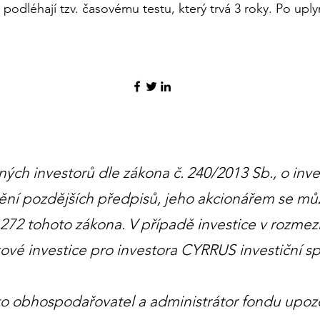
 podléhají tzv. časovému testu, který trvá 3 roky. Po upl
ných investorů dle zákona č. 240/2013 Sb., o inv
nění pozdějších předpisů, jeho akcionářem se mů
§ 272 tohoto zákona. V případě investice v rozme
vé investice pro investora CYRRUS investiční spo
žto obhospodařovatel a administrátor fondu upoz