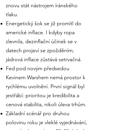
znovu stát nástrojem íránského
tlaku.
Energetický šok se již promítl do
americké inflace. I kdyby ropa
zlevnila, dezinflační účinek se v
datech projeví se zpožděním;
jádrová inflace zůstává setrvačná.
Fed pod novým předsedou
Kevinem Warshem nemá prostor k
rychlému uvolnění. První signál byl
jestřábí: prioritou je kredibilita a
cenová stabilita, nikoli úleva trhům.
Základní scénář pro druhou
polovinu roku je vleklé vyjednávání,