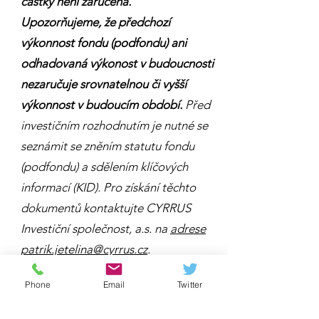
částky není zaručena.
Upozorňujeme, že předchozí
výkonnost fondu (podfondu) ani
odhadovaná výkonost v budoucnosti
nezaručuje srovnatelnou či vyšší
výkonnost v budoucím období.
Před
investičním rozhodnutím je nutné se
seznámit se zněním statutu fondu
(podfondu) a sdělením klíčových
informací (KID). Pro získání těchto
dokumentů kontaktujte CYRRUS
Investiční společnost, a.s. na
adrese
patrik.jetelina@cyrrus.cz
.
Phone
Email
Twitter
Investice do fondu (podfondu) je
určena k dosažení výnosu při jejím