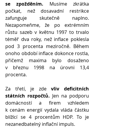
se zpožděním.
 Musíme zkrátka 
počkat, než dosavadní restrikce 
zafunguje skutečně naplno. 
Nezapomeňme, že po extrémním 
růstu sazeb v květnu 1997 to trvalo 
téměř dva roky, než inflace poklesla 
pod 3 procenta meziročně. Během 
onoho období inflace dokonce rostla, 
přičemž maxima bylo dosaženo 
v březnu 1998 na úrovni 13,4 
procenta.
Za třetí, je zde 
vliv deficitních 
státních rozpočtů.
 Jen na podporu 
domácností a firem vzhledem 
k cenám energií vydala vláda částku 
blížící se 4 procentům HDP. To je 
nezanedbatelný inflační impuls.