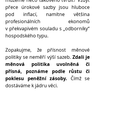
můžeme něco takového tvrdit? Vždyť 
přece úrokové sazby jsou hluboce 
pod inflací, namítne většina 
profesionálních ekonomů 
v překvapivém souladu s „odborníky“ 
hospodského typu.
Zopakujme, že přísnost měnové 
politiky se neměří výší sazeb. 
Zdali je 
měnová politika uvolněná či 
přísná, poznáme podle růstu či 
poklesu peněžní zásoby.
 Čímž se 
dostáváme k jádru věci.