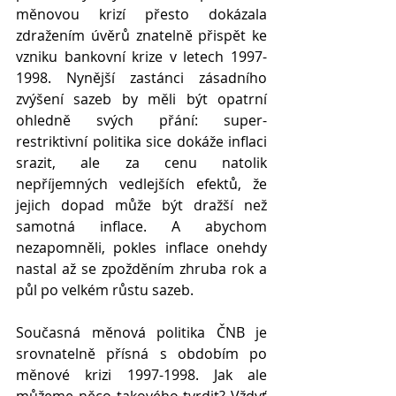
měnovou krizí přesto dokázala 
zdražením úvěrů znatelně přispět ke 
vzniku bankovní krize v letech 1997-
1998. Nynější zastánci zásadního 
zvýšení sazeb by měli být opatrní 
ohledně svých přání: super-
restriktivní politika sice dokáže inflaci 
srazit, ale za cenu natolik 
nepříjemných vedlejších efektů, že 
jejich dopad může být dražší než 
samotná inflace. A abychom 
nezapomněli, pokles inflace onehdy 
nastal až se zpožděním zhruba rok a 
půl po velkém růstu sazeb. 
Současná měnová politika ČNB je 
srovnatelně přísná s obdobím po 
měnové krizi 1997-1998. Jak ale 