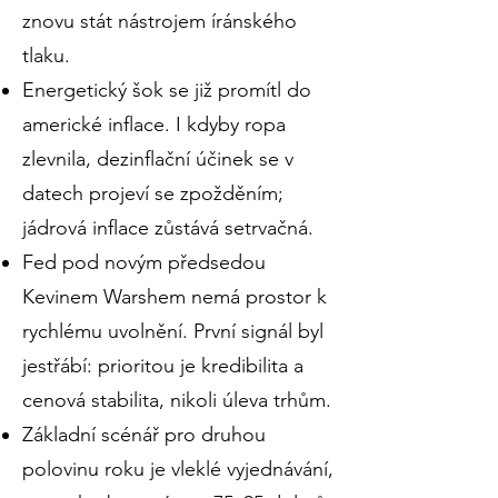
znovu stát nástrojem íránského
tlaku.
Energetický šok se již promítl do
americké inflace. I kdyby ropa
zlevnila, dezinflační účinek se v
datech projeví se zpožděním;
jádrová inflace zůstává setrvačná.
Fed pod novým předsedou
Kevinem Warshem nemá prostor k
rychlému uvolnění. První signál byl
jestřábí: prioritou je kredibilita a
cenová stabilita, nikoli úleva trhům.
Základní scénář pro druhou
polovinu roku je vleklé vyjednávání,