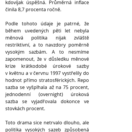
kdovíjak úspěšná. Průměrná inflace 
činila 8,7 procenta ročně. 
Podle tohoto údaje je patrné, že 
během uvedených pěti let nebyla 
měnová politika nijak zvláště 
restriktivní, a to navzdory poměrně 
vysokým sazbám. A to nesmíme 
zapomenout, že v důsledku měnové 
krize krátkodobé úrokové sazby 
v květnu a v červnu 1997 vystřelily do 
hodnot přímo stratosférických. Repo 
sazba se vyšplhala až na 75 procent, 
jednodenní (overnight) úroková 
sazba se vyjadřovala dokonce ve 
stovkách procent.
Toto drama sice netrvalo dlouho, ale 
politika vysokých sazeb způsobená 