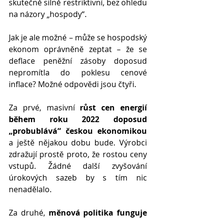
skutečně silně restriktivní, bez ohledu 
na názory „hospody“.
Jak je ale možné – může se hospodský 
ekonom oprávněně zeptat – že se 
deflace peněžní zásoby doposud 
nepromítla do poklesu cenové 
inflace? Možné odpovědi jsou čtyři.
Za prvé, masivní 
růst cen energií 
během roku 2022 doposud 
„probublává“ českou ekonomikou
a ještě nějakou dobu bude. Výrobci 
zdražují prostě proto, že rostou ceny 
vstupů. Žádné další zvyšování 
úrokových sazeb by s tím nic 
nenadělalo. 
Za druhé, 
měnová politika funguje 