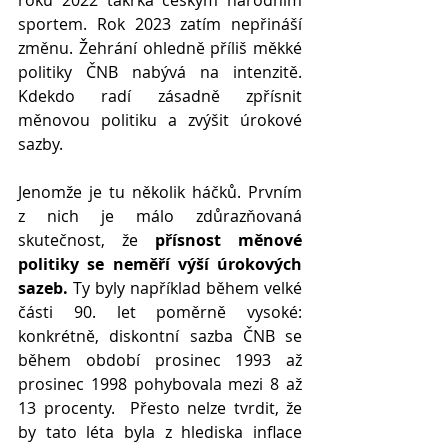
roku 2022 takřka českým národním 
sportem. Rok 2023 zatím nepřináší 
změnu. Žehrání ohledně příliš měkké 
politiky ČNB nabývá na intenzitě. 
Kdekdo radí zásadně zpřísnit 
měnovou politiku a zvýšit úrokové 
sazby.
Jenomže je tu několik háčků. Prvním 
z nich je málo zdůrazňovaná 
skutečnost, že 
přísnost měnové 
politiky se neměří výší úrokových 
sazeb.
 Ty byly například během velké 
části 90. let poměrně vysoké: 
konkrétně, diskontní sazba ČNB se 
během období prosinec 1993 až 
prosinec 1998 pohybovala mezi 8 až 
13 procenty.  Přesto nelze tvrdit, že 
by tato léta byla z hlediska inflace 