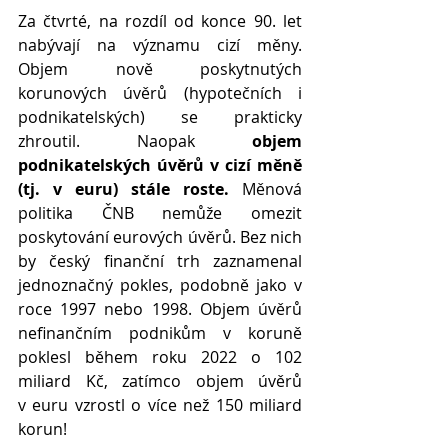
Za čtvrté, na rozdíl od konce 90. let 
nabývají na významu cizí měny. 
Objem nově poskytnutých 
korunových úvěrů (hypotečních i 
podnikatelských) se prakticky 
zhroutil. Naopak 
objem 
podnikatelských úvěrů v cizí měně 
(tj. v euru) stále roste.
 Měnová 
politika ČNB nemůže omezit 
poskytování eurových úvěrů. Bez nich 
by český finanční trh zaznamenal 
jednoznačný pokles, podobně jako v 
roce 1997 nebo 1998. Objem úvěrů 
nefinančním podnikům v koruně 
poklesl během roku 2022 o 102 
miliard Kč, zatímco objem úvěrů 
v euru vzrostl o více než 150 miliard 
korun!