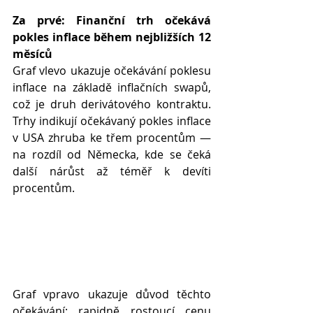
Za prvé: Finanční trh očekává 
pokles inflace během nejbližších 12 
měsíců
Graf vlevo ukazuje očekávání poklesu 
inflace na základě inflačních swapů, 
což je druh derivátového kontraktu. 
Trhy indikují očekávaný pokles inflace 
v USA zhruba ke třem procentům — 
na rozdíl od Německa, kde se čeká 
další nárůst až téměř k devíti 
procentům.
Graf vpravo ukazuje důvod těchto 
očekávání: rapidně rostoucí cenu 