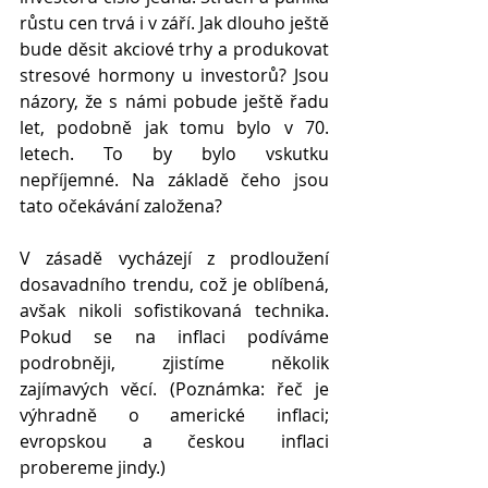
růstu cen trvá i v září. Jak dlouho ještě 
bude děsit akciové trhy a produkovat 
stresové hormony u investorů? Jsou 
názory, že s námi pobude ještě řadu 
let, podobně jak tomu bylo v 70. 
letech. To by bylo vskutku 
nepříjemné. Na základě čeho jsou 
tato očekávání založena?
V zásadě vycházejí z prodloužení 
dosavadního trendu, což je oblíbená, 
avšak nikoli sofistikovaná technika. 
Pokud se na inflaci podíváme 
podrobněji, zjistíme několik 
zajímavých věcí. (Poznámka: řeč je 
výhradně o americké inflaci; 
evropskou a českou inflaci 
probereme jindy.)