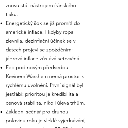
znovu stát nástrojem íránského
tlaku.
Energetický šok se již promítl do
americké inflace. I kdyby ropa
zlevnila, dezinflační účinek se v
datech projeví se zpožděním;
jádrová inflace zůstává setrvačná.
Fed pod novým předsedou
Kevinem Warshem nemá prostor k
rychlému uvolnění. První signál byl
jestřábí: prioritou je kredibilita a
cenová stabilita, nikoli úleva trhům.
Základní scénář pro druhou
polovinu roku je vleklé vyjednávání,