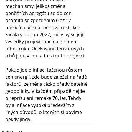
mechanismy: jelikož změna 
peněžních agregátů se do cen 
promítá se zpožděním 6 až 12 
měsíců a přísná měnová restrikce 
začala v dubnu 2022, měly by se její 
výsledky projevit počínaje říjnem 
téhož roku. Očekávání derivátových 
trhů jsou v souladu s touto projekcí.
Pokud jde o inflaci taženou růstem 
cen energií, zde bude záležet na řadě 
faktorů, zejména těžko předvídatelné 
geopolitiky. V každém případě nejde 
o reprízu ani remake 70. let. Tehdy 
byla inflace vysoká především z 
jiných důvodů, o kterých si povíme 
někdy jindy.