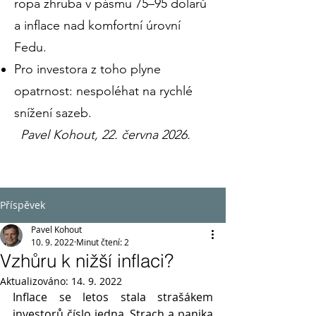
ropa zhruba v pásmu 75–95 dolarů
a inflace nad komfortní úrovní
Fedu.
Pro investora z toho plyne
opatrnost: nespoléhat na rychlé
snížení sazeb.
Pavel Kohout, 22. června 2026.
Příspěvek
Pavel Kohout
10. 9. 2022
Minut čtení: 2
Vzhůru k nižší inflaci?
Aktualizováno:
14. 9. 2022
Inflace se letos stala strašákem 
investorů číslo jedna. Strach a panika 