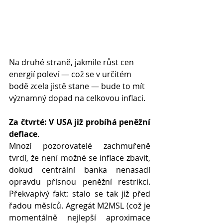
Na druhé straně, jakmile růst cen 
energií poleví — což se v určitém 
bodě zcela jistě stane — bude to mít 
významný dopad na celkovou inflaci.
Za čtvrté: V USA již probíhá peněžní 
deflace
.
Mnozí pozorovatelé zachmuřeně 
tvrdí, že není možné se inflace zbavit, 
dokud centrální banka nenasadí 
opravdu přísnou peněžní restrikci. 
Překvapivý fakt: stalo se tak již před 
řadou měsíců. Agregát M2MSL (což je 
momentálně nejlepší aproximace 