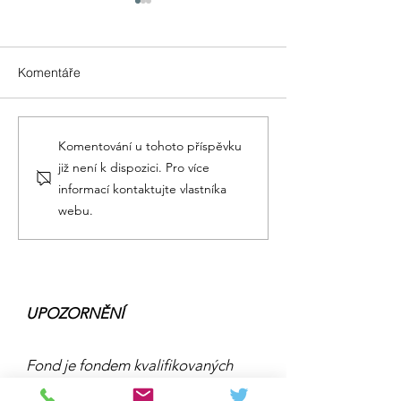
Komentáře
EU, jakou si zasloužíme
Naše africká bu
Komentování u tohoto příspěvku
již není k dispozici. Pro více
informací kontaktujte vlastníka
webu.
UPOZORNĚNÍ
Fond je fondem kvalifikovaných
investorů dle zákona č. 240/2013 Sb.,