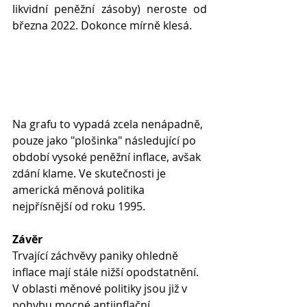
likvidní peněžní zásoby) neroste od 
března 2022. Dokonce mírně klesá.
Na grafu to vypadá zcela nenápadně, 
pouze jako "plošinka" následující po 
období vysoké peněžní inflace, avšak 
zdání klame. Ve skutečnosti je 
americká měnová politika 
nejpřísnější od roku 1995.
Závěr
Trvající záchvěvy paniky ohledně 
inflace mají stále nižší opodstatnění. 
V oblasti měnové politiky jsou již v 
pohybu mocné antiinflační 