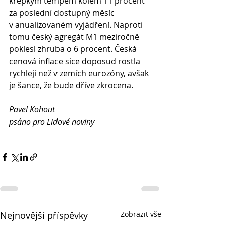
křepkým tempem kolem 11 procent 
za poslední dostupný měsíc 
v anualizovaném vyjádření. Naproti 
tomu český agregát M1 meziročně 
poklesl zhruba o 6 procent. Česká 
cenová inflace sice doposud rostla 
rychleji než v zemích eurozóny, avšak 
je šance, že bude dříve zkrocena.
Pavel Kohout
psáno pro Lidové noviny
Nejnovější příspěvky
Zobrazit vše