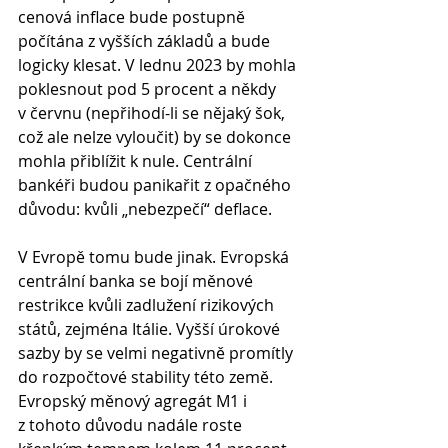
cenová inflace bude postupně 
počítána z vyšších základů a bude 
logicky klesat. V lednu 2023 by mohla 
poklesnout pod 5 procent a někdy 
v červnu (nepřihodí-li se nějaký šok, 
což ale nelze vyloučit) by se dokonce 
mohla přiblížit k nule. Centrální 
bankéři budou panikařit z opačného 
důvodu: kvůli „nebezpečí“ deflace.
V Evropě tomu bude jinak. Evropská 
centrální banka se bojí měnové 
restrikce kvůli zadlužení rizikových 
států, zejména Itálie. Vyšší úrokové 
sazby by se velmi negativně promítly 
do rozpočtové stability této země. 
Evropský měnový agregát M1 i 
z tohoto důvodu nadále roste 