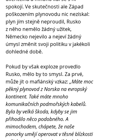
spokojí. Ve skutečnosti ale Západ 
poškozením plynovodu nic nezískal: 
plyn jím stejně neproudil, Rusko 
z něho nemělo žádný užitek, 
Německo nejevilo a nejeví žádný 
úmysl změnit svoji politiku v jakékoli 
dohledné době.
Pokud by však exploze provedlo 
Rusko, mělo by to smysl. Za prvé, 
může jít o mafiánský vzkaz: 
„Máte moc 
pěkný plynovod z Norska na evropský 
kontinent. Také máte mnoho 
komunikačních podmořských kabelů. 
Byla by velká škoda, kdyby se jim 
přihodilo něco podobného. A 
mimochodem, chápete, že naše 
ponorky umějí operovat v těsné blízkosti 