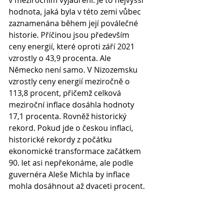
v meziročním vyjádření. Je to nejvyšší 
hodnota, jaká byla v této zemi vůbec 
zaznamenána během její poválečné 
historie. Příčinou jsou především 
ceny energií, které oproti září 2021 
vzrostly o 43,9 procenta. Ale 
Německo není samo. V Nizozemsku 
vzrostly ceny energií meziročně o 
113,8 procent, přičemž celková 
meziroční inflace dosáhla hodnoty 
17,1 procenta. Rovněž historický 
rekord. Pokud jde o českou inflaci, 
historické rekordy z počátku 
ekonomické transformace začátkem 
90. let asi nepřekonáme, ale podle 
guvernéra Aleše Michla by inflace 
mohla dosáhnout až dvaceti procent.