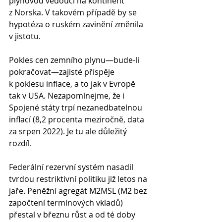
plynovod vedoucí na kontinent 
z Norska. V takovém případě by se 
hypotéza o ruském zavinění změnila 
v jistotu.
Pokles cen zemního plynu—bude-li 
pokračovat—zajisté přispěje 
k poklesu inflace, a to jak v Evropě 
tak v USA. Nezapomínejme, že i 
Spojené státy trpí nezanedbatelnou 
inflací (8,2 procenta meziročně, data 
za srpen 2022). Je tu ale důležitý 
rozdíl.
Federální rezervní systém nasadil 
tvrdou restriktivní politiku již letos na 
jaře. Peněžní agregát M2MSL (M2 bez 
započtení termínových vkladů) 
přestal v březnu růst a od té doby 