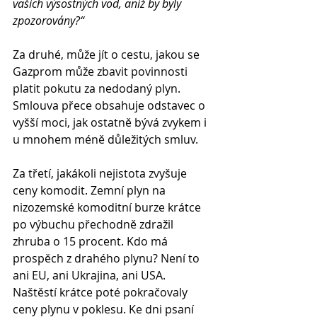
vašich výsostných vod, aniž by byly 
zpozorovány?“
Za druhé, může jít o cestu, jakou se 
Gazprom může zbavit povinnosti 
platit pokutu za nedodaný plyn. 
Smlouva přece obsahuje odstavec o 
vyšší moci, jak ostatně bývá zvykem i 
u mnohem méně důležitých smluv.
Za třetí, jakákoli nejistota zvyšuje 
ceny komodit. Zemní plyn na 
nizozemské komoditní burze krátce 
po výbuchu přechodně zdražil 
zhruba o 15 procent. Kdo má 
prospěch z drahého plynu? Není to 
ani EU, ani Ukrajina, ani USA. 
Naštěstí krátce poté pokračovaly 
ceny plynu v poklesu. Ke dni psaní 