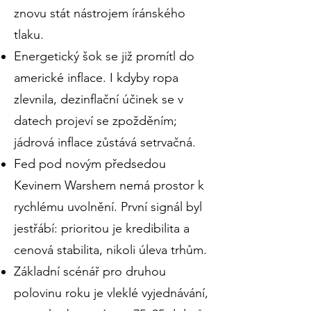
znovu stát nástrojem íránského
tlaku.
Energetický šok se již promítl do
americké inflace. I kdyby ropa
zlevnila, dezinflační účinek se v
datech projeví se zpožděním;
jádrová inflace zůstává setrvačná.
Fed pod novým předsedou
Kevinem Warshem nemá prostor k
rychlému uvolnění. První signál byl
jestřábí: prioritou je kredibilita a
cenová stabilita, nikoli úleva trhům.
Základní scénář pro druhou
polovinu roku je vleklé vyjednávání,