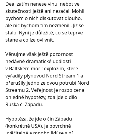
Deal zatím nenese vinu, neboť ve 
skutečnosti ještě ani nezačal. Mohli 
bychom o nich diskutovat dlouho, 
ale nic bychom tím nezměnili. Již se 
stalo. Nyní je důležité, co se teprve 
stane a co lze ovlivnit.
Věnujme však ještě pozornost 
nedávné dramatické události 
v Baltském moři: explozím, které 
vyřadily plynovod Nord Stream 1 a 
přerušily jedno ze dvou potrubí Nord 
Streamu 2. Veřejnost je rozpolcena 
ohledně hypotézy, zda jde o dílo 
Ruska či Západu.
Hypotéza, že jde o čin Západu 
(konkrétně USA), je povrchně 
uvěřitelná a mnoho lidí se s ní 