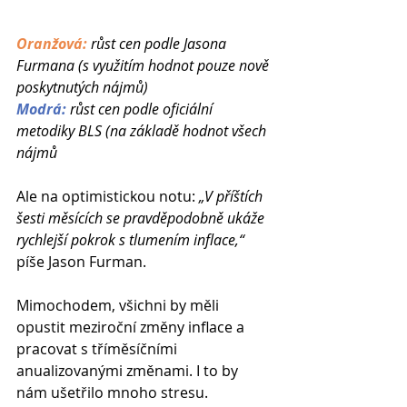
Oranžová:
růst cen podle Jasona 
Furmana (s využitím hodnot pouze nově 
poskytnutých nájmů)
Modrá:
 růst cen podle oficiální 
metodiky BLS (na základě hodnot všech 
nájmů
Ale na optimistickou notu: 
„V příštích 
šesti měsících se pravděpodobně ukáže 
rychlejší pokrok s tlumením inflace,“
píše Jason Furman. 
Mimochodem, všichni by měli 
opustit meziroční změny inflace a 
pracovat s tříměsíčními 
anualizovanými změnami. I to by 
nám ušetřilo mnoho stresu.