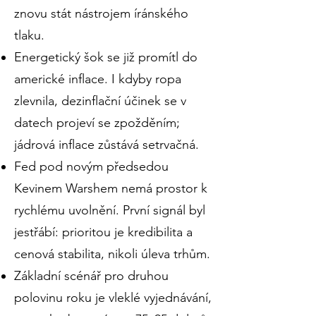
znovu stát nástrojem íránského
tlaku.
Energetický šok se již promítl do
americké inflace. I kdyby ropa
zlevnila, dezinflační účinek se v
datech projeví se zpožděním;
jádrová inflace zůstává setrvačná.
Fed pod novým předsedou
Kevinem Warshem nemá prostor k
rychlému uvolnění. První signál byl
jestřábí: prioritou je kredibilita a
cenová stabilita, nikoli úleva trhům.
Základní scénář pro druhou
polovinu roku je vleklé vyjednávání,