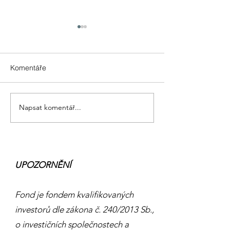
Komentáře
EU, jakou si zasloužíme
Naše africká bu
Napsat komentář...
UPOZORNĚNÍ
Fond je fondem kvalifikovaných
investorů dle zákona č. 240/2013 Sb.,
o investičních společnostech a