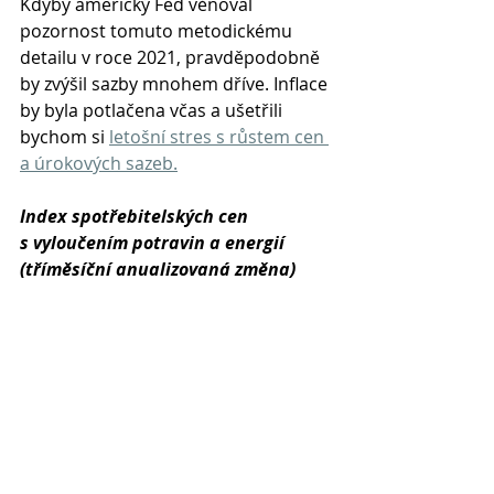
Kdyby americký Fed věnoval 
pozornost tomuto metodickému 
detailu v roce 2021, pravděpodobně 
by zvýšil sazby mnohem dříve. Inflace 
by byla potlačena včas a ušetřili 
bychom si 
letošní stres s růstem cen 
a úrokových sazeb.
Index spotřebitelských cen 
s vyloučením potravin a energií 
(tříměsíční anualizovaná změna)