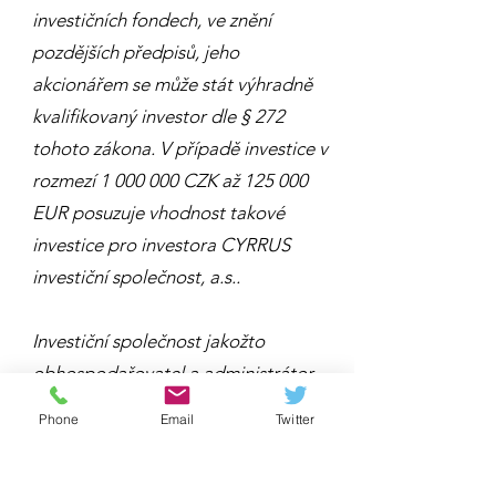
investičních fondech, ve znění
pozdějších předpisů, jeho
akcionářem se může stát výhradně
kvalifikovaný investor dle § 272
tohoto zákona. V případě investice v
rozmezí
1 000 000
CZK až 125 000
EUR posuzuje vhodnost takové
investice pro investora CYRRUS
investiční společnost, a.s..
Investiční společnost jakožto
obhospodařovatel a administrátor
fondu upozorňuje, že
návratnost ani
Phone
Email
Twitter
výnos investice nejsou zaručeny.
Hodnota investice do fondu